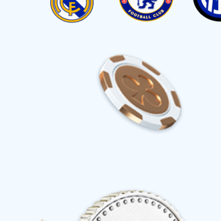
覆盖实时赛事、
首页
/
体育报道
/ 正文