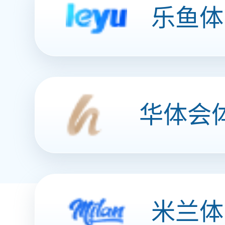
精选推荐
1
单赛季场均进球：2018赛季3.2球，20
近年来，足球比赛的进球数一直是球迷和战术
2026-07-23
2
能否以一场胜利告别城迷？瓜帅此前主
当英格兰足坛的目光聚焦于伊蒂哈德球场，一
2026-05-25
3
谷爱凌U型场地技巧空中转体偏轴角度
自由式滑雪U型场地技巧赛场上，每一次腾空与
2026-07-24