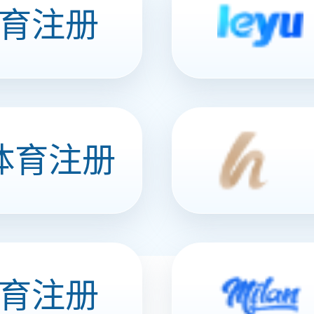
26赛季
分析师津津乐道的话题。...
场对
场关乎荣誉与尊严的较量...
精
落地都牵动着观众的心...