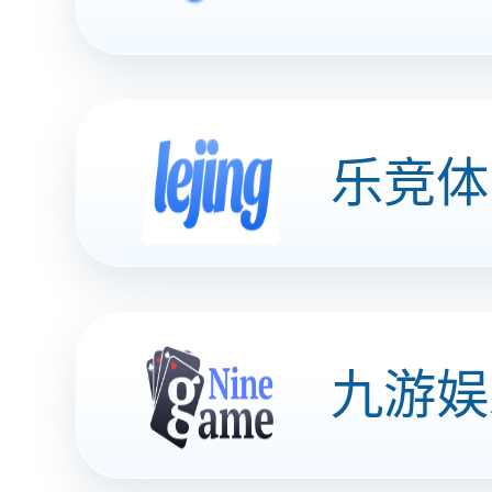
4
亚历山大赛后怒斥关键误判致失利，雷
在昨晚结束的一场备受瞩目的NBA常规赛中，
2026-07-19
5
切尔西1-1战平布莱顿，波切蒂诺球队
英超联赛第36轮，切尔西在客场斯坦福桥球场以
2026-05-29
推荐网站
乐竞官网
乐动官网
星空体育
开云Kaiyun下载
博亚app下载