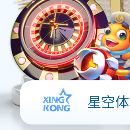
吴前膝盖积液vs孙铭徽手腕
韧带伤，浙江双控卫复出日
期大不同