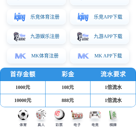
数据洞察中心
基于开云Kaiyun下载的强大数据体系，从全球视角出发，为
用户提供清晰可靠的赛事平台运营概览。
150+
20K+
覆盖国家与地区
日均赛事场次
1.2M
99.95%
月活跃用户
平台稳定率