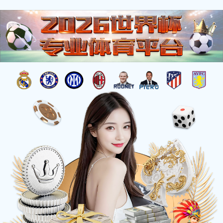
注册入口
关于 开云Kaiyun下载
企业概况
国际认证
未来发展