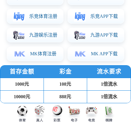
我们不仅构建防线，更不断优化每一个安全细节
开云Kaiyun下载 · 应用版本更新日志