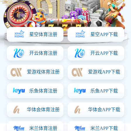
数据安全 全方位防护
在开云Kaiyun下载平台，数据防护不仅是底层机制，更
是平台运营的基本责任。我们从用户访问到操作全流程
建立安全通道，有效防范多类潜在风险。
多重加密策略，防止数据泄露
AI 风控引擎，监测账户异常行为
开云Kaiyun下载支持跨设备安全同步，增强访问防
护