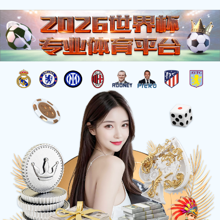
注册入口
立即下载 开云Kaiyun下载 App
集实时比分、深度分析、社群互动于一体，开云Kaiyun下载
用户专属的全场景赛事体验入口。
App Store 下载
Google Play 获取
极速比分
数据洞察
互动社区